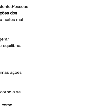
stente.Pessoas 
ações dos 
u noites mal 
gerar 
equilíbrio.
gumas ações 
 corpo a se 
, como 