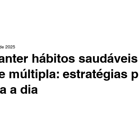
INÍCIO
ÁREAS DE ATUAÇÃO
DR. PAULO CHRISTO
 de 2025
nter hábitos saudávei
e múltipla: estratégias p
a a dia