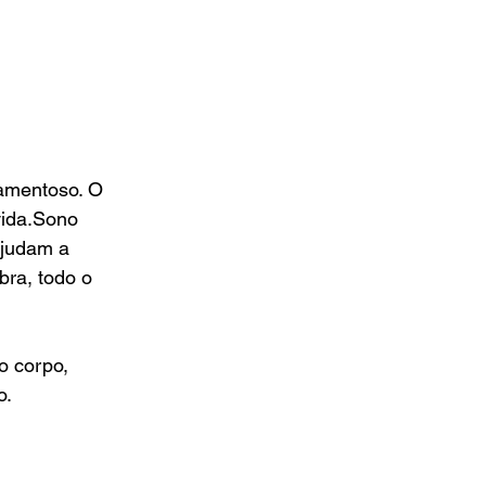
amentoso. O 
vida.Sono 
ajudam a 
bra, todo o 
o corpo, 
o.