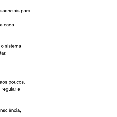
ssenciais para 
re cada 
 o sistema 
tar.
aos poucos. 
egular e 
nsciência, 