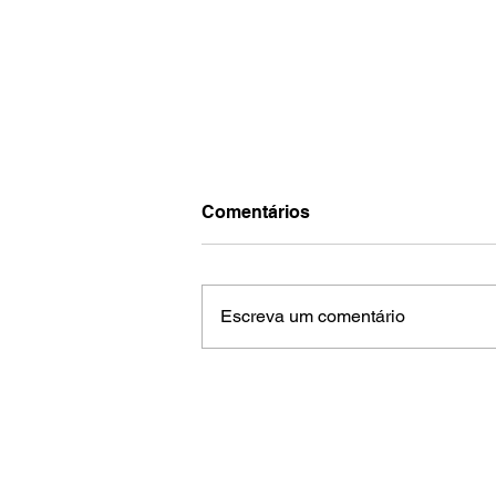
Comentários
Escreva um comentário
Tratamento precoce pode
reduzir incapacidade em
crianças com esclerose
múltipla