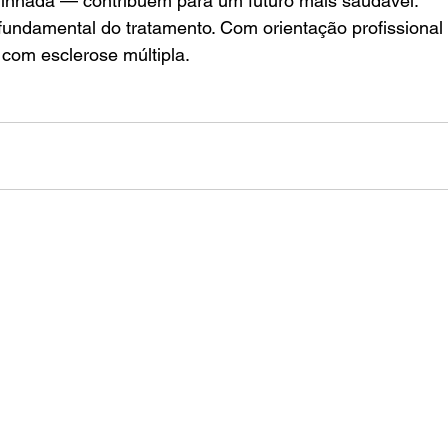
inhada — contribuem para um futuro mais saudável.
 fundamental do tratamento. Com orientação profissional 
 com esclerose múltipla.