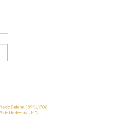
ibilidade à temperatura
sclerose múltipla pode
car progressão da
nça
lfredo Balena, 189 SL 1708
 Belo Horizonte - MG.