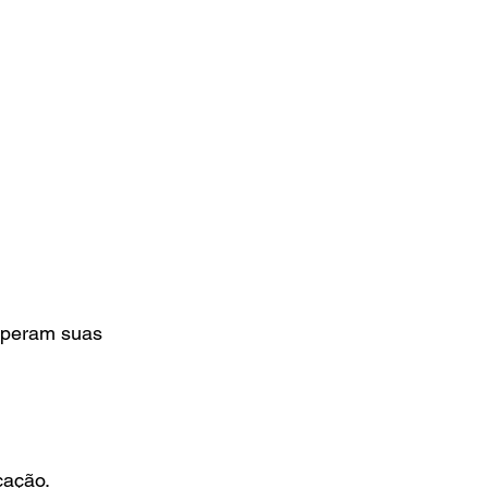
mperam suas 
cação.