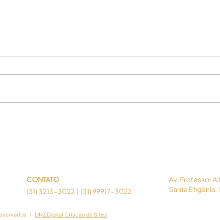
Enxaqueca e dor de cabeça
Sens
afetam 1 em cada 3 pessoas
na e
no mundo, aponta estudo
indi
global
doe
CONTATO
Av. Professor A
Santa Efigênia,
(31) 3213-3022 | (31) 99917-3022
s reservados |
DNZ Digital Criação de Sites