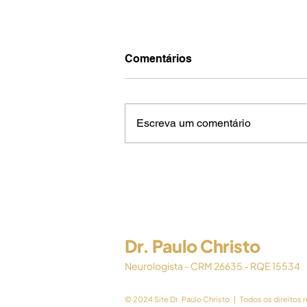
Comentários
Escreva um comentário
Tratamento precoce pode
reduzir incapacidade em
crianças com esclerose
múltipla
Dr. Paulo Christo
Neurologista - CRM 26635 - RQE 15534
© 2024 Site Dr. Paulo Christo | Todos os direito