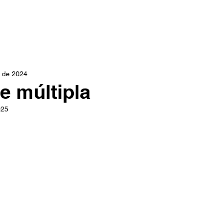
INÍCIO
ÁREAS DE ATUAÇÃO
DR. PAULO CHRISTO
. de 2024
e múltipla
025