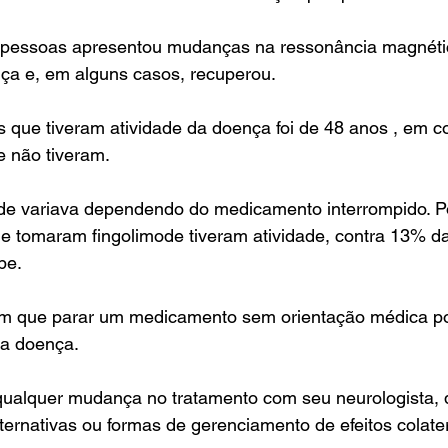
 pessoas apresentou mudanças na ressonância magnética
nça e, em alguns casos, recuperou.
s que tiveram atividade da doença foi de 48 anos , em 
 não tiveram.
dade variava dependendo do medicamento interrompido. P
 tomaram fingolimode tiveram atividade, contra 13% d
be.
m que parar um medicamento sem orientação médica p
da doença. 
r qualquer mudança no tratamento com seu neurologista,
lternativas ou formas de gerenciamento de efeitos colater