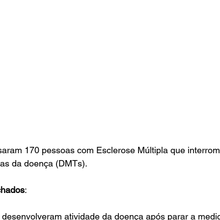
saram 170 pessoas com Esclerose Múltipla que interro
ras da doença (DMTs). 
chados
:
desenvolveram atividade da doença após parar a medi