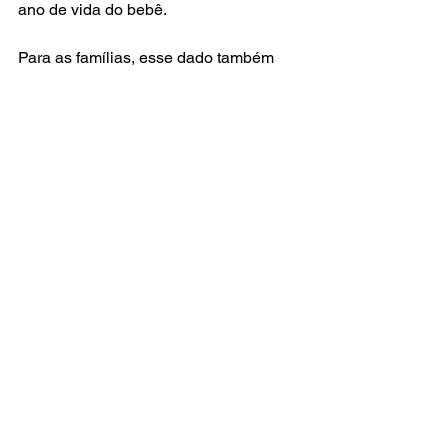
ano de vida do bebê.
Para as famílias, esse dado também 
tem valor prático. Saber que o risco de 
depressão e ansiedade é maior nesse 
contexto ajuda a legitimar sentimentos 
que, muitas vezes, são minimizados 
como "cansaço normal de mãe de 
primeira viagem" ou atribuídos apenas 
às oscilações hormonais esperadas.
O que esses dados 
ensinam sobre 
esclerose múltipla, 
gravidez e saúde mental
A pesquisa mostra que a saúde mental 