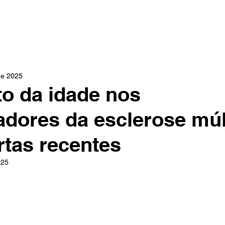
INÍCIO
ÁREAS DE ATUAÇÃO
DR. PAULO CHRISTO
de 2025
o da idade nos
dores da esclerose múlt
tas recentes
025