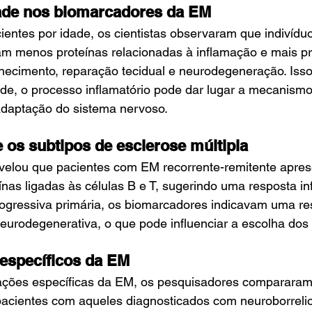
dade nos biomarcadores da EM
acientes por idade, os cientistas observaram que indivíd
m menos proteínas relacionadas à inflamação e mais pr
ecimento, reparação tecidual e neurodegeneração. Isso 
de, o processo inflamatório pode dar lugar a mecanismo
daptação do sistema nervoso.
e os subtipos de esclerose múltipla
velou que pacientes com EM recorrente-remitente apre
nas ligadas às células B e T, sugerindo uma resposta in
rogressiva primária, os biomarcadores indicavam uma r
neurodegenerativa, o que pode influenciar a escolha dos
específicos da EM
erações específicas da EM, os pesquisadores compararam
acientes com aqueles diagnosticados com neuroborreli