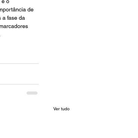
 e o 
mportância de 
 a fase da 
omarcadores 
.
Ver tudo