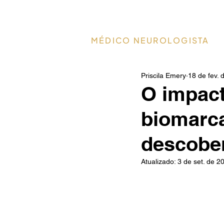
Dr. Paulo Christo
MÉDICO NEUROLOGISTA
Priscila Emery
18 de fev. 
O impact
biomarca
descober
Atualizado:
3 de set. de 2