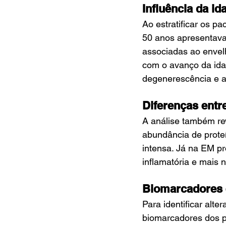
Influência da i
Ao estratificar os p
50 anos apresentava
associadas ao envelh
com o avanço da ida
degenerescência e a
Diferenças entr
A análise também re
abundância de proteí
intensa. Já na EM p
inflamatória e mais 
Biomarcadores 
Para identificar alt
biomarcadores dos p