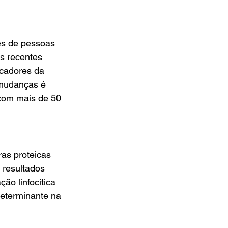
es de pessoas 
s recentes 
cadores da 
 mudanças é 
 com mais de 50 
as proteicas 
resultados 
ão linfocítica 
determinante na 