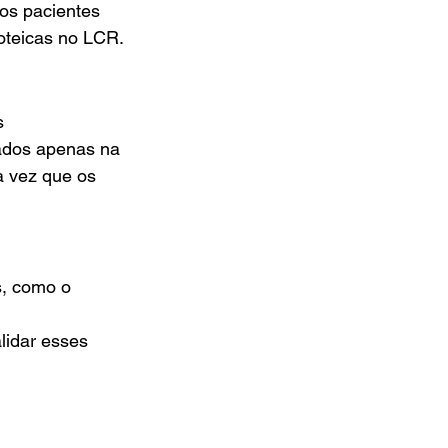
os pacientes 
oteicas no LCR.
s 
ados apenas na 
a vez que os 
s, como o 
lidar esses 