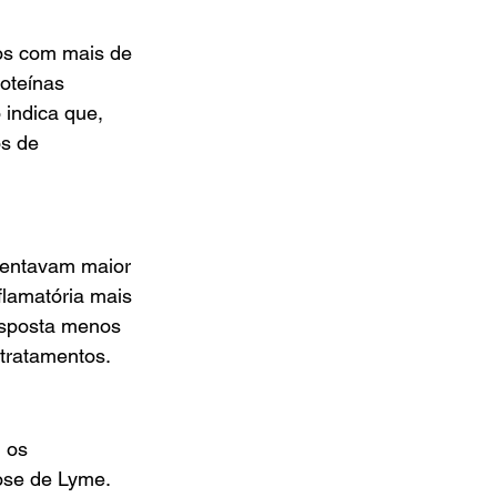
uos com mais de 
oteínas 
indica que, 
s de 
sentavam maior 
flamatória mais 
esposta menos 
 tratamentos.
 os 
ose de Lyme. 