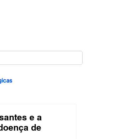
CONTATO
BLOG
gicas
santes e a
 doença de