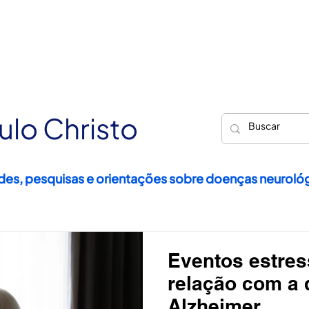
INÍCIO
ÁREAS DE ATUAÇÃO
DR. PAULO CHRISTO
ulo Christo
ades, pesquisas e orientações sobre doenças neuroló
Eventos estres
relação com a
Alzheimer