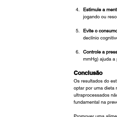
Estimule a men
jogando ou res
Evite o consumo
declínio cognit
Controle a press
mmHg) ajuda a p
Conclusão
Os resultados do es
optar por uma dieta 
ultraprocessados nã
fundamental na prev
Promover uma aliment