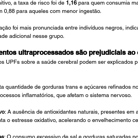
tivo, a taxa de risco foi de 
1,16
 para quem consumia ma
 0,88 para aqueles com menor ingestão.
ação foi mais pronunciada entre indivíduos negros, indi
dade adicional nesse grupo.
entos ultraprocessados são prejudiciais ao
dos UPFs sobre a saúde cerebral podem ser explicados p
lta quantidade de gorduras trans e açúcares refinados 
rocessos inflamatórios, que afetam o sistema nervoso.
vo
: A ausência de antioxidantes naturais, presentes em 
ta o estresse oxidativo, acelerando o envelhecimento cel
es
: O consumo excessivo de sal e gorduras saturadas po