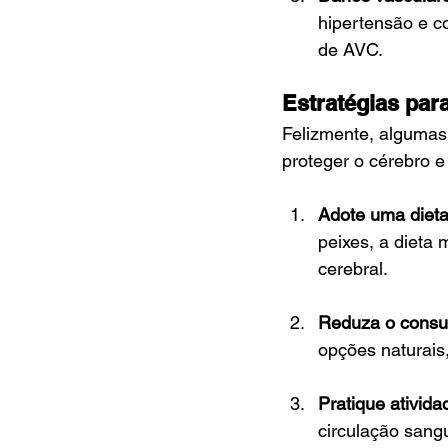
hipertensão e c
de AVC.
Estratégias par
Felizmente, algumas 
proteger o cérebro e
Adote uma dieta
peixes, a dieta 
cerebral.
Reduza o consu
opções naturais,
Pratique ativida
circulação sang