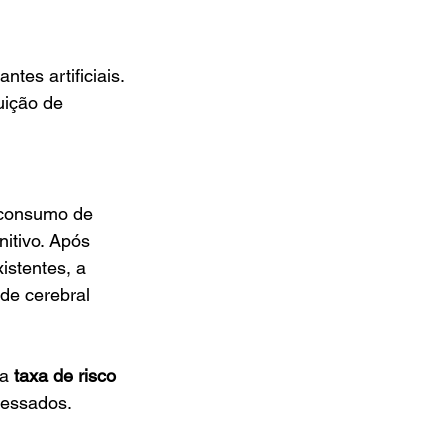
tes artificiais.
uição de 
 consumo de 
itivo. Após 
istentes, a 
de cerebral 
a 
taxa de risco 
cessados.