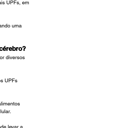
is UPFs, em 
cando uma 
 cérebro?
or diversos 
nos UPFs 
alimentos 
ular.
de levar a 