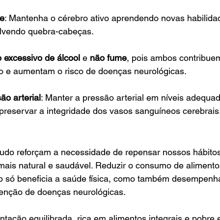
te
: Mantenha o cérebro ativo aprendendo novas habilidad
olvendo quebra-cabeças.
 excessivo de álcool
 e 
não fume
, pois ambos contribue
ivo e aumentam o risco de doenças neurológicas.
ão arterial
: Manter a pressão arterial em níveis adequa
reservar a integridade dos vasos sanguíneos cerebrais
tudo reforçam a necessidade de repensar nossos hábitos
mais natural e saudável. Reduzir o consumo de alimento
o só beneficia a saúde física, como também desempenh
enção de doenças neurológicas.
ação equilibrada, rica em alimentos integrais e pobre 