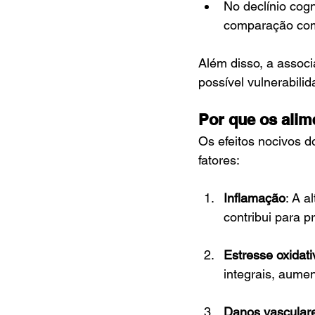
No declínio cogni
comparação com
Além disso, a associ
possível vulnerabili
Por que os alim
Os efeitos nocivos 
fatores:
Inflamação
: A a
contribui para p
Estresse oxidati
integrais, aumen
Danos vascular