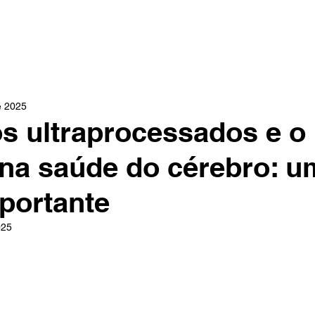
INÍCIO
ÁREAS DE ATUAÇÃO
DR. PAULO CHRISTO
e 2025
s ultraprocessados e o
na saúde do cérebro: u
mportante
025