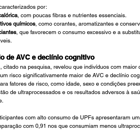
caracterizados por:
alórica
, com poucas fibras e nutrientes essenciais.
tivos químicos
, como corantes, aromatizantes e conservan
ciantes
, que favorecem o consumo excessivo e a substit
veis.
 de AVC e declínio cognitivo
itado na pesquisa, revelou que indivíduos com maior
 risco significativamente maior de AVC e declínio cogn
para fatores de risco, como idade, sexo e condições preex
stão de ultraprocessados e os resultados adversos à saú
e.
rticipantes com alto consumo de UPFs apresentaram um
mparação com 0,91 nos que consumiam menos ultrapro