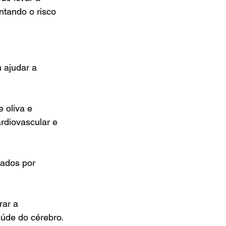
tando o risco 
 ajudar a 
e oliva e 
rdiovascular e 
zados por 
rar a 
aúde do cérebro.