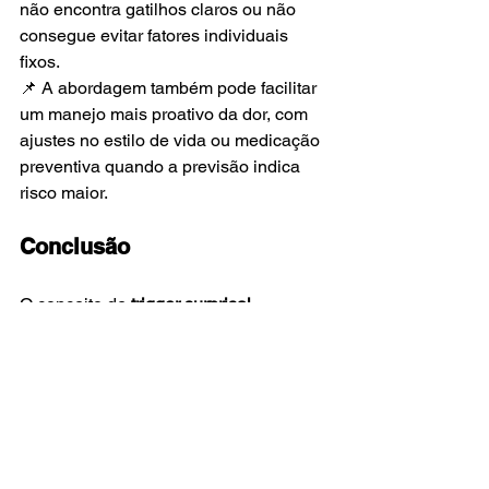
não encontra gatilhos claros ou não 
consegue evitar fatores individuais 
fixos. 
📌 A abordagem também pode facilitar 
um manejo mais proativo da dor, com 
ajustes no estilo de vida ou medicação 
preventiva quando a previsão indica 
risco maior.
Conclusão
O conceito de 
trigger surprisal 
representa um avanço para entender e 
gerenciar a enxaqueca
, mudando o 
foco de gatilhos fixos para um 
modelo 
dinâmico e individualizado de risco 
previsível
. Em outras palavras, 
dias 
inesperados ou atípicos na rotina 
podem sinalizar um risco maior de 